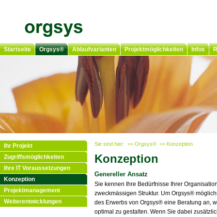
Startseite
Orgsys®
Ablaufvarianten
Projektmöglichkeiten
Infos
R
Sie sind hier:
>> Orgsys®
>> Konzeption
Ihr Projekt
Konzeption
Zugriffsmöglichkeiten
Ihre IT Voraussetzungen
Genereller Ansatz
Konzeption
Sie kennen Ihre Bedürfnisse Ihrer Organisation
Projektmanagement
zweckmässigen Struktur. Um Orgsys® möglichs
Weiterentwicklungen
des Erwerbs von Orgsys® eine Beratung an, we
optimal zu gestalten. Wenn Sie dabei zusätzlic